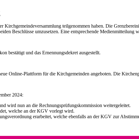
g
n der Kirchgemeindeversammlung teilgenommen haben. Die Grenzbere
e beiden Beschlüsse umzusetzen. Eine entsprechende Medienmitteilung w
kon bestätigt und das Ernennungsdekret ausgestellt.
ue Online-Plattform für die Kirchgemeinden angeboten. Die Kirchenpf
ember 2024:
und wird nun an die Rechnungsprüfungskommission weitergeleitet.
det, welche an der KGV vorlegt wird.
ngsverordnung erarbeitet, welche ebenfalls an der KGV zur Abstimmu